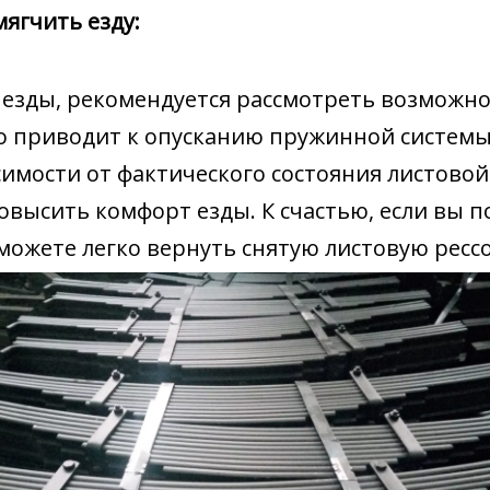
мягчить езду:
зды, рекомендуется рассмотреть возможнос
о приводит к опусканию пружинной системы
имости от фактического состояния листово
высить комфорт езды. К счастью, если вы по
можете легко вернуть снятую листовую рессо