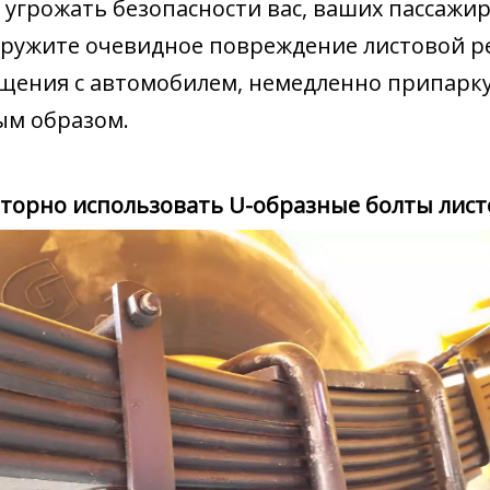
угрожать безопасности вас, ваших пассажир
аружите очевидное повреждение листовой ре
щения с автомобилем, немедленно припарку
ым образом.
торно использовать U-образные болты лист