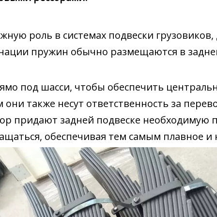
ную роль в системах подвески грузовиков,
инации пружин обычно размещаются в задней
ямо под шасси, чтобы обеспечить централь
м они также несут ответственность за перево
ссор придают задней подвеске необходимую 
ащаться, обеспечивая тем самым плавное и