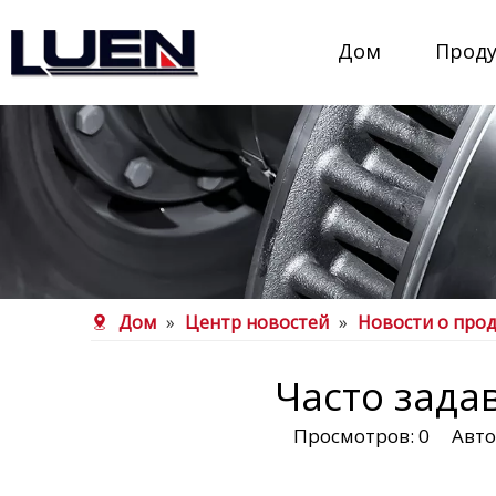
Дом
Прод
Дом
»
Центр новостей
»
Новости о прод
Часто зада
Просмотров:
0
Автор: