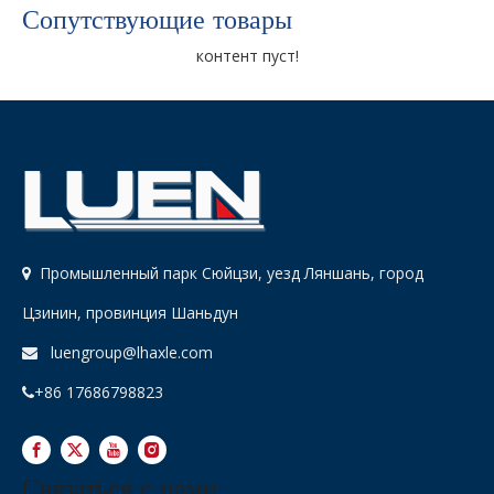
Сопутствующие товары
контент пуст!
Промышленный парк Сюйцзи, уезд Ляншань, город

Цзинин, провинция Шаньдун
luengroup@lhaxle.com

+86 17686798823

Связаться с нами