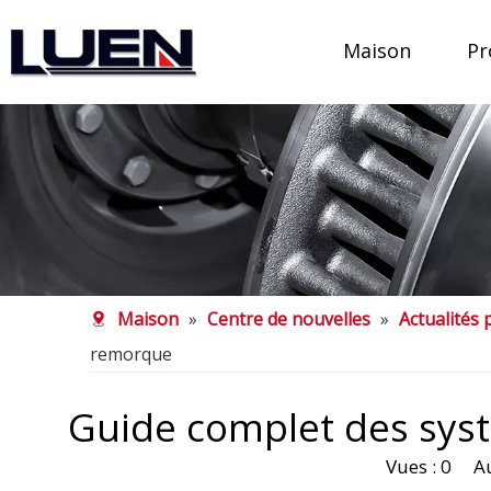
Maison
Pr
Maison
»
Centre de nouvelles
»
Actualités 
remorque
Guide complet des sy
Vues :
0
Aute