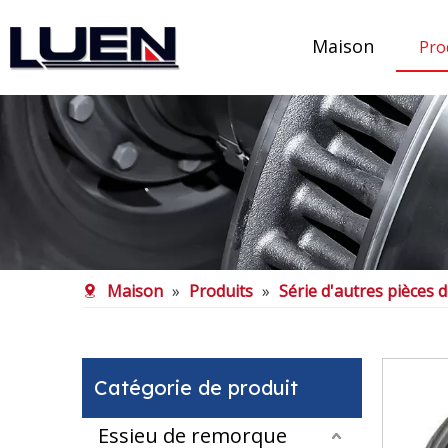
Maison
Pro
Maison
»
Produits
»
Série d'autres pièces
Catégorie de produit
Essieu de remorque