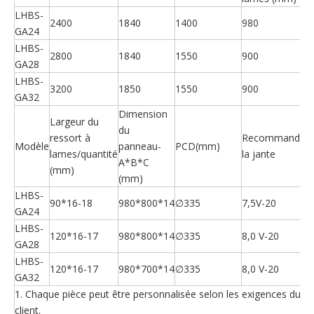
LHBS-
2400
1840
1400
980
GA24
LHBS-
2800
1840
1550
900
GA28
LHBS-
3200
1850
1550
900
GA32
Dimension
Largeur du
du
ressort à
Recommander
Modèle
panneau-
PCD(mm)
lames/quantité
la jante
A*B*C
(mm)
(mm)
LHBS-
90*16-18
980*800*14
∅335
7,5V-20
GA24
LHBS-
120*16-17
980*800*14
∅335
8,0 V-20
GA28
LHBS-
120*16-17
980*700*14
∅335
8,0 V-20
GA32
1. Chaque pièce peut être personnalisée selon les exigences du
client.