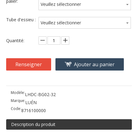
palier:
Veuillez sélectionner
Tube d'essieu :
Veuillez sélectionner
Quantité:
Renseigner
Ajouter au panier
Modèle:
LHDC-BG02-32
Marque:
LUÉN
Code:
8716100000
Description du produit