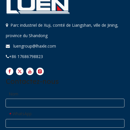
Parc industriel de Xuji, comté de Liangshan, ville de Jining,

province du Shandong
luengroup@lhaxle.com

+86 17686798823

Contactez-nous
Nom
WhatsApp
*