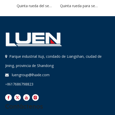
Quinta rueda del semirremolque LUEN
Quinta rueda para semirremolque
Parque industrial Xuji, condado de Liangshan, ciudad de

Jining, provincia de Shandong
luengroup@lhaxle.com

17686798823
+86
Contáctenos