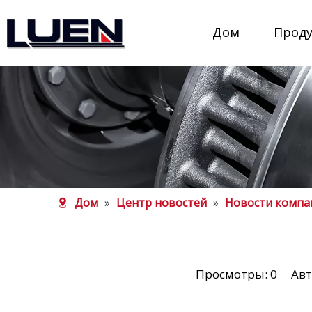
Дом
Прод
Дом
»
Центр новостей
»
Новости компа
Просмотры:
0
Автор