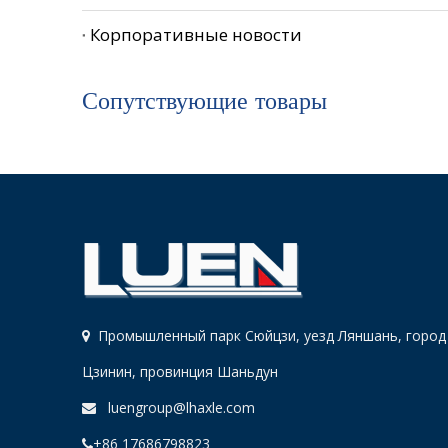
Корпоративные новости
Сопутствующие товары
Промышленный парк Сюйцзи, уезд Ляншань, город

Цзинин, провинция Шаньдун
luengroup@lhaxle.com

+86 17686798823
