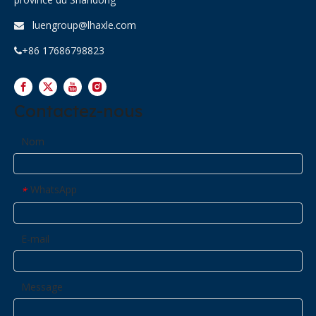
luengroup@lhaxle.com

+86 17686798823

Contactez-nous
Nom
WhatsApp
*
E-mail
Message