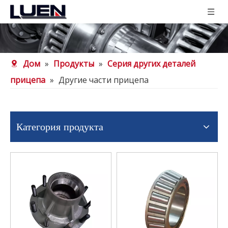
Дом
»
Продукты
»
Серия других деталей
прицепа
»
Другие части прицепа
Категория продукта