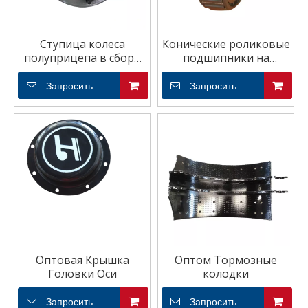
Ступица колеса
Конические роликовые
полуприцепа в сборе
подшипники на
Продажа ступицы
продажу
колеса
Запросить
Запросить
Оптовая Крышка
Оптом Тормозные
Головки Оси
колодки
Запросить
Запросить