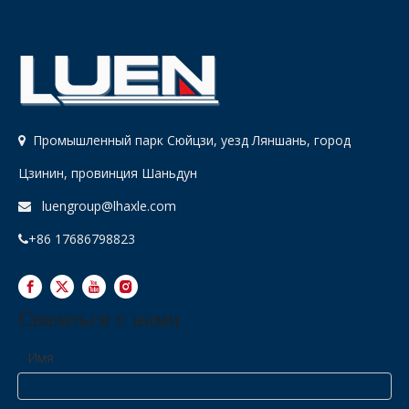
Промышленный парк Сюйцзи, уезд Ляншань, город

Цзинин, провинция Шаньдун
luengroup@lhaxle.com

+86 17686798823

Связаться с нами
Имя