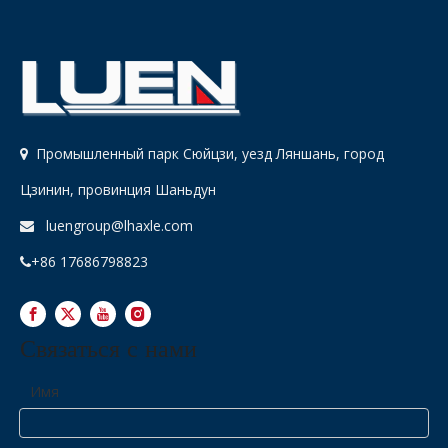
Промышленный парк Сюйцзи, уезд Ляншань, город

Цзинин, провинция Шаньдун
luengroup@lhaxle.com

+86 17686798823

Связаться с нами
Имя