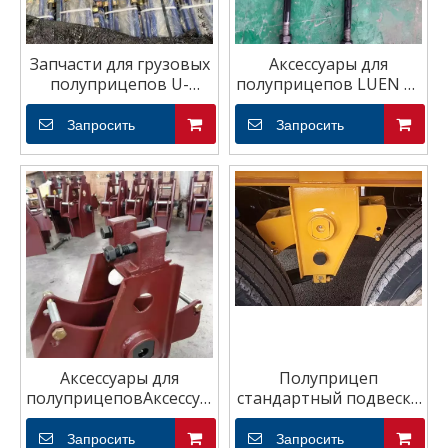
Запчасти для грузовых
Аксессуары для
полуприцепов U-
полуприцепов LUEN U-
образный болт
образный болт
Запросить
Запросить
Аксессуары для
Полуприцеп
полуприцеповАксессуары
стандартный подвеска
для подвески прицепа
типа FUWA средняя
средняя подвеска
подвеска
Запросить
Запросить