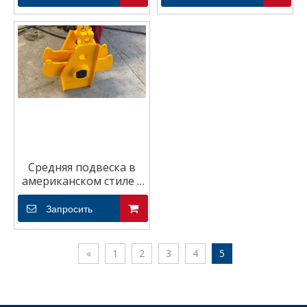
Средняя подвеска в
американском стиле с
выравнивателем
Запросить
«
1
2
3
4
5