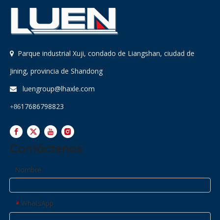
Parque industrial Xuji, condado de Liangshan, ciudad de

Jining, provincia de Shandong
luengroup@lhaxle.com

17686798823
+86
Contáctenos
Nombre
WhatsApp
*