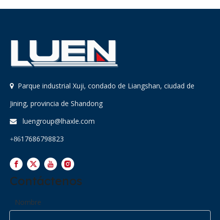
Parque industrial Xuji, condado de Liangshan, ciudad de

Jining, provincia de Shandong
luengroup@lhaxle.com

17686798823
+86
Contáctenos
Nombre