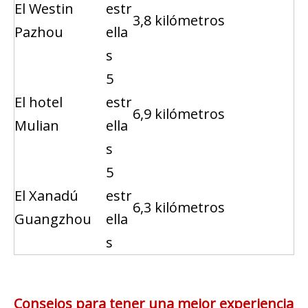
El Westin
estr
3,8 kilómetros
Pazhou
ella
s
5
El hotel
estr
6,9 kilómetros
Mulian
ella
s
5
El Xanadú
estr
6,3 kilómetros
Guangzhou
ella
s
Consejos para tener una mejor experiencia