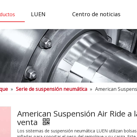
LUEN
Centro de noticias
ductos
lque
»
Serie de suspensión neumática
»
American Suspensió
American Suspensión Air Ride​ a l
venta
Los sistemas de suspensión neumática LUEN utilizan bolsas 
infladas para soportar el peso del remolque y su carga. Este