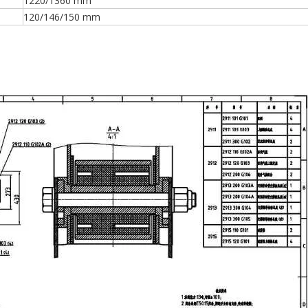
1220/1360 mm
120/146/150 mm
Kit de suspensión neumática tipo alemán