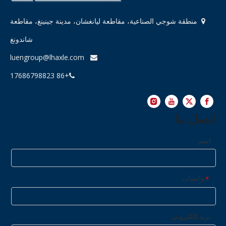
منطقة شوجي الصناعية، مقاطعة ليانغشان، مدينة جينينغ، مقاطعة

شاندونغ
luengroup@lhaxle.com

+86 17686798823

اتصل بنا
اسم
واتساب
*
بريد إلكتروني