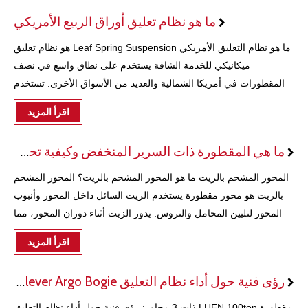
ما هو نظام تعليق أوراق الربيع الأمريكي
ما هو نظام التعليق الأمريكي Leaf Spring Suspension هو نظام تعليق
ميكانيكي للخدمة الشاقة يستخدم على نطاق واسع في نصف
المقطورات في أمريكا الشمالية والعديد من الأسواق الأخرى. تستخدم
نوابض ورقية فولاذية مكدسة (أو مكافئة) لامتصاص صدمات الطريق،
اقرأ المزيد
ودعم الأحمال الثقيلة، والحفاظ على المحاور
ما هي المقطورة ذات السرير المنخفض وكيفية تحميلها؟
المحور المشحم بالزيت ما هو المحور المشحم بالزيت؟ المحور المشحم
بالزيت هو محور مقطورة يستخدم الزيت السائل داخل المحور وأنبوب
المحور لتليين المحامل والتروس. يدور الزيت أثناء دوران المحور، مما
يخلق طبقة واقية تقلل الاحتكاك والحرارة والتآكل. وهذا يساعد المحور لا
اقرأ المزيد
رؤى فنية حول أداء نظام التعليق Cantilever Argo Bogie
مقطورة LUEN 100ton ذات 3 محاور: رؤى فنية حول أداء نظام التعليق