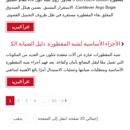
Cantilever Argo Bogie، الاستقرار المتسق: يضمن هيكل الصندوق
المغلق بقاء المقطورة مستقرة في ظل ظروف التحميل القصوى.
الصيانة المبسطة: تسمح نقاط التشحيم المدمجة بإجراء خدمة سهلة،
اقرأ المزيد
مما يقلل من خطر تعطل المكونات. كفاءة التكلفة: تحمي الهندسة
المُحسّنة أغلى المواد الاستهلاكية - الإطارات - من التآكل المبكر. محاذاة
الأجزاء الأساسية لشبه المقطورة: دليل الصيانة الكامل الخاص بك
موثوقة: يؤدي التخلص من إزاحة الزنبرك الورقي الجانبي إلى تقليل
الحاجة إلى عمليات إعادة محاذاة المحور بشكل متكرر.
شبه المقطورات عبارة عن آلات معقدة تتكون من العديد من المكونات
التي تعمل معًا لنقل البضائع بأمان وكفاءة. يعد فهم أجزاء شبه المقطورة
الأساسية ومتطلبات صيانتها وعمليات الاستبدال أمرًا بالغ الأهمية لسائقي
الشاحنات ومديري الأساطيل. وهنا أعلى 10
اقرأ المزيد
2
3
4
20
»
1
...
يذهب
إجمالي 20 صفحة انتقل إلى الصفحة