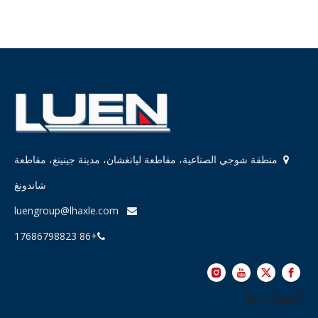
منطقة شوجي الصناعية، مقاطعة ليانغشان، مدينة جينينغ، مقاطعة

شاندونغ
luengroup@lhaxle.com

+86 17686798823

اتصل بنا