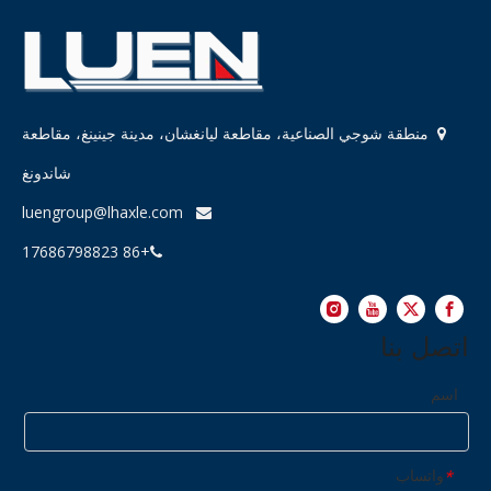
منطقة شوجي الصناعية، مقاطعة ليانغشان، مدينة جينينغ، مقاطعة

شاندونغ
luengroup@lhaxle.com

+86 17686798823

اتصل بنا
اسم
واتساب
*